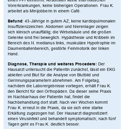
Vorerkrankungen, keine bisherigen Operationen. Frau K.
arbeitet als Minijobberin in einem Café.
Befund
: 43-Jährige in gutem AZ, keine kardiopulmonalen
Insuffizienzzeichen. Abdomen und Nierenlager zeigen
sich klinisch unauffällig; die Wirbelsäule und die großen
Gelenke sind frei beweglich. Hypästhesie und Kribbeln im
Bereich des N. medianus links, muskuläre Hypotrophie im
Daumenballenbereich, gestörte Feinmotorik der linken
Hand.
Diagnose, Therapie und weiteres Procedere:
Der
Hausarzt untersucht die Patientin zunächst, lässt ein EKG
ableiten und Blut für die Analyse von Blutbild und
Gerinnungsparametern abnehmen. Am Folgetag,
nachdem die Laborergebnisse vorliegen, erhält Frau K.
den Bericht für den Orthopäden. Da dieser seine Praxis
im Nachbarhaus der Patientin hat, findet die
Nachbehandlung dort statt. Nach vier Wochen kommt
Frau K. erneut in die Praxis, da sie sich eine starke
Erkältung zugezogen hat. Der Hausarzt diagnostiziert
einen Virusinfekt und behandelt symptomatisch; nach fünf
Tagen geht es Frau K. deutlich besser.