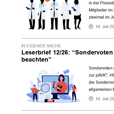
in der Praxis
Mitglieder i
zweimal im Ja
14. Juli 2
IN EIGENER SACHE
Leserbrief 12/26: “Sondervoten
beachten”
Sondervoten 
zur pAVK", HP
die Sondervot
allgemeinen 
14. Juli 2