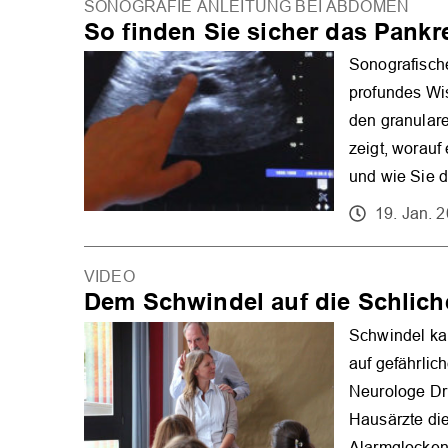
SONOGRAFIE ANLEITUNG BEI ABDOMEN
So finden Sie sicher das Pankr
Sonografisch
profundes Wis
den granulare
zeigt, worau
und wie Sie d
19. Jan. 
VIDEO
Dem Schwindel auf die Schlic
Schwindel ka
auf gefährlic
Neurologe Dr
Hausärzte di
Alarmglocken 