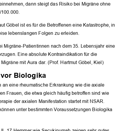
einnehmen, dann steigt das Risiko bei Migräne ohne
OK
9/100.000.
t Göbel ist es für die Betroffenen eine Katastrophe, in
ise lebenslangen Folgen zu erleiden.
bei Migräne-Patientinnen nach dem 35. Lebensjahr eine
rzugen. Eine absolute Kontraindikation für die
Migräne mit Aura dar. (Prof. Hartmut Göbel, Kiel)
 vor Biologika
 an eine rheumatische Erkrankung wie die axiale
en Frauen, die etwa gleich häufig betroffen sind wie
rapie der axialen Manifestation startet mit NSAR.
, können unter bestimmten Voraussetzungen Biologika
IL-17-Hemmer wie Secukinumab zeigen sehr gutes