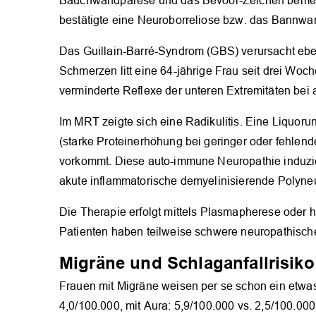
Bauchwandparese und das Bevoor-Zeichen bemerkt
bestätigte eine Neuroborreliose bzw. das Bannwa
Das Guillain-Barré-Syndrom (GBS) verursacht eben
Schmerzen litt eine 64-jährige Frau seit drei Woc
verminderte Reflexe der unteren Extremitäten bei 
Im MRT zeigte sich eine Radikulitis. Eine Liquor
(starke Proteinerhöhung bei geringer oder fehlen
vorkommt. Diese auto-immune Neuropathie induzie
akute inflammatorische demyelinisierende Polyneu
Die Therapie erfolgt mittels Plasmapherese oder 
Patienten haben teilweise schwere neuropathische
Migräne und Schlaganfallrisiko
Frauen mit Migräne weisen per se schon ein etwas
4,0/100.000, mit Aura: 5,9/100.000 vs. 2,5/100.00