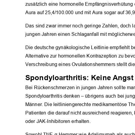
zusätzlich eine hormonelle Empfängnisverhütung 
Aura auf 25,4/100.000 und mit Aura sogar auf 36,
Das sind zwar immer noch geringe Zahlen, doch lau
jungen Jahren einen Schlaganfall mit möglicherwe
Die deutsche gynäkologische Leitlinie empfiehlt 
Alternative zur hormonellen Kontrazeption zu bevo
Verschreibung eines Ovulationshemmers stellt die 
Spondyloarthritis: Keine Angst
Bei Rückenschmerzen in jungen Jahren sollte man
Spondyloarthritis denken – übrigens auch bei jung
Männer. Die leitliniengerechte medikamentöse The
Patienten die darauf nicht ausreichend reagieren
oder JAK-Inhibitoren erhalten.
Sowohl TNF-α-Hemmer wie Adalimumab als auch 