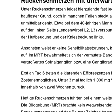
Rückenschmerzen mit unerwart
Unter Rückenschmerzen leidet hierzulande fast jede
häufigster Grund, doch in manchen Fällen steckt a
unmittelbar denkt. Etwa bei dem 40-jährigen Mann
auf der linken Seite (Lendenwirbel L2, L3) verspü
der Hüftbeugung und der Kniestreckung links.
Ansonsten weist er keine Sensibilitätsstörungen
auf. Im MRT bewahrheitet sich der vermutete Bandsc
vergrößertes Spinalganglion bzw. eine Ganglioradi
Erst an Tag 6 treten die klärenden Effloreszenzen
Zoster ermöglichen. Unter 3 mal täglich 1.000 mg V
innerhalb von zwei Wochen zurück.
Heftige Rückenschmerzen führten bei einem weite
Die Bildgebung (MRT) brachte kein wegweisendes 