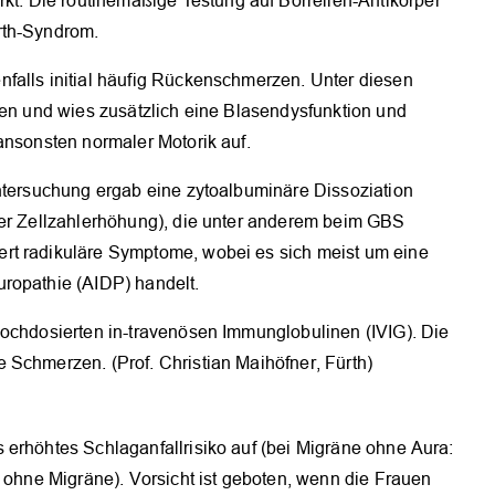
. Die routinemäßige Testung auf Borrelien-Antikörper
rth-Syndrom.
falls initial häufig Rückenschmerzen. Unter diesen
hen und wies zusätzlich eine Blasendysfunktion und
ansonsten normaler Motorik auf.
untersuchung ergab eine zytoalbuminäre Dissoziation
der Zellzahlerhöhung), die unter anderem beim GBS
rt radikuläre Symptome, wobei es sich meist um eine
ropathie (AIDP) handelt.
hochdosierten in-travenösen Immunglobulinen (IVIG). Die
 Schmerzen. (Prof. Christian Maihöfner, Fürth)
 erhöhtes Schlaganfallrisiko auf (bei Migräne ohne Aura:
0 ohne Migräne). Vorsicht ist geboten, wenn die Frauen