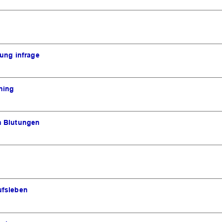
ung infrage
ning
n Blutungen
ufsleben