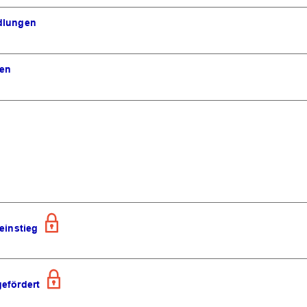
ndlungen
ken
einstieg
OK
gefördert