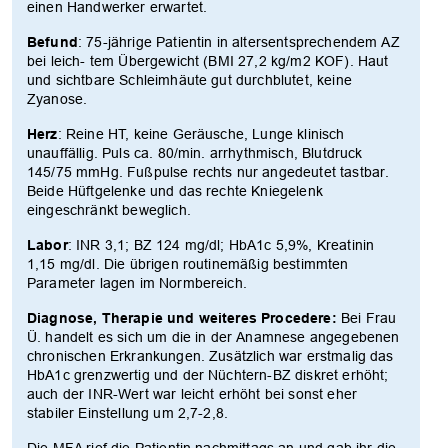
einen Handwerker erwartet.
Befund
: 75-jährige Patientin in altersentsprechendem AZ
bei leich- tem Übergewicht (BMI 27,2 kg/m2 KOF). Haut
und sichtbare Schleimhäute gut durchblutet, keine
Zyanose.
Herz
: Reine HT, keine Geräusche, Lunge klinisch
unauffällig. Puls ca. 80/min. arrhythmisch, Blutdruck
145/75 mmHg. Fußpulse rechts nur angedeutet tastbar.
Beide Hüftgelenke und das rechte Kniegelenk
eingeschränkt beweglich.
Labor
: INR 3,1; BZ 124 mg/dl; HbA1c 5,9%, Kreatinin
1,15 mg/dl. Die übrigen routinemäßig bestimmten
Parameter lagen im Normbereich.
Diagnose, Therapie und weiteres Procedere:
Bei Frau
Ü. handelt es sich um die in der Anamnese angegebenen
chronischen Erkrankungen. Zusätzlich war erstmalig das
HbA1c grenzwertig und der Nüchtern-BZ diskret erhöht;
auch der INR-Wert war leicht erhöht bei sonst eher
stabiler Einstellung um 2,7-2,8.
Die MFA rief die Patientin nachmittags an und gab ihr die