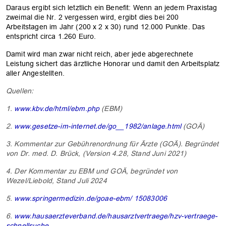
Daraus ergibt sich letztlich ein Benefit: Wenn an jedem Praxistag
zweimal die Nr. 2 vergessen wird, ergibt dies bei 200
Arbeitstagen im Jahr (200 x 2 x 30) rund 12.000 Punkte. Das
entspricht circa 1.260 Euro.
Damit wird man zwar nicht reich, aber jede abgerechnete
Leistung sichert das ärztliche Honorar und damit den Arbeitsplatz
aller Angestellten.
Quellen:
1.
www.kbv.de/html/ebm.php
(EBM)
2.
www.gesetze-im-internet.de/go__1982/anlage.html
(GOÄ)
3. Kommentar zur Gebührenordnung für Ärzte (GOÄ). Begründet
von Dr. med. D. Brück, (Version 4.28, Stand Juni 2021)
4. Der Kommentar zu EBM und GOÄ, begründet von
Wezel/Liebold, Stand Juli 2024
5.
www.springermedizin.de/goae-ebm/ 15083006
6.
www.hausaerzteverband.de/hausarztvertraege/hzv-vertraege-
schnellsuche